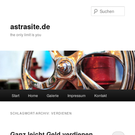
Zum
Zum
primären
sekundären
Such
Inhalt
Inhalt
springen
springen
astrasite.de
the only limit is you
Hauptmenü
Start
Home
Galerie
Impressum
Kontakt
SCHLAGWORT-ARCHIV:
VERDIENEN
Ganz leicht Geld verdienen